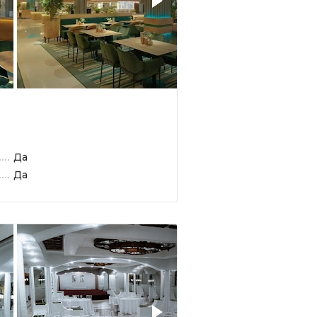
Да
Да