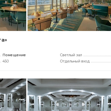
га»
Помещение
Светлый зал
450
Отдельный вход