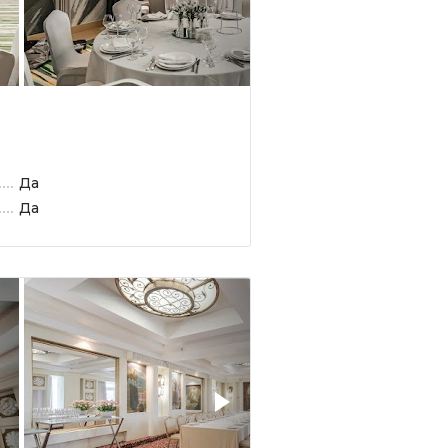
Да
Да