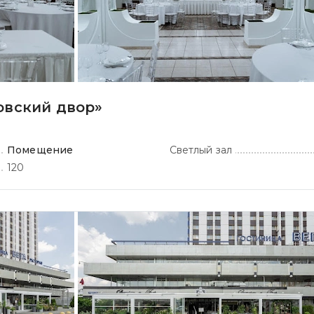
овский двор»
Помещение
Светлый зал
120