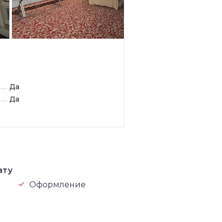
Да
Да
ату
Оформление