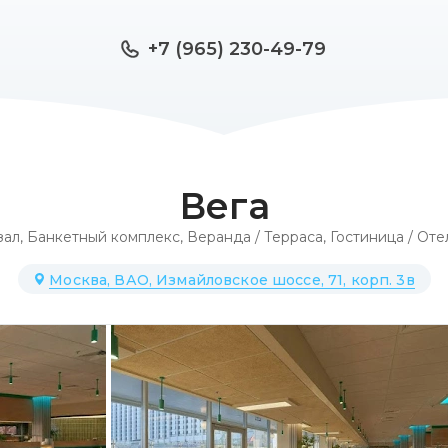
+7 (965) 230-49-79
Вега
зал
,
Банкетный комплекс
,
Веранда / Терраса
,
Гостиница / Оте
Москва, ВАО, Измайловское шоссе, 71, корп. 3в