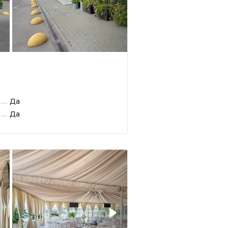
Да
Да