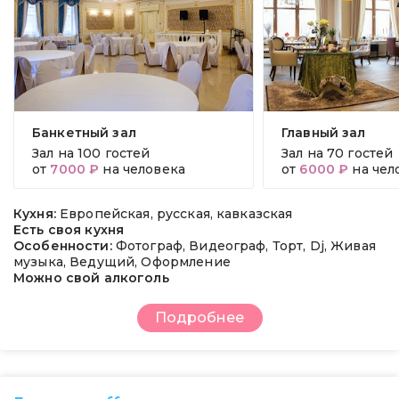
Банкетный зал
Главный зал
Зал на
100 гостей
Зал на
70 гостей
от
7000 ₽
на человека
от
6000 ₽
на чел
Кухня:
Европейская, русская, кавказская
Есть своя кухня
Особенности:
Фотограф, Видеограф, Торт, Dj, Живая
музыка, Ведущий, Оформление
Можно свой алкоголь
Подробнее