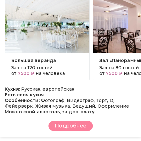
Большая веранда
Зал «Панорамны
Зал на
120 гостей
Зал на
80 гостей
от
7500 ₽
на человека
от
7500 ₽
на чел
Кухня:
Русская, европейская
Есть своя кухня
Особенности:
Фотограф, Видеограф, Торт, Dj,
Фейерверк, Живая музыка, Ведущий, Оформление
Можно свой алкоголь, за доп. плату
Подробнее