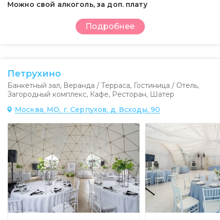
Можно свой алкоголь, за доп. плату
Подробнее
Петрухино
Банкетный зал
,
Веранда / Терраса
,
Гостиница / Отель
,
Загородный комплекс
,
Кафе
,
Ресторан
,
Шатер
Москва, МО, г. Серпухов, д. Всходы, 90