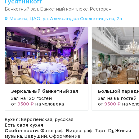
Гусятникоff
Банкетный зал
,
Банкетный комплекс
,
Ресторан
Москва, ЦАО, ул. Александра Солженицына, 2а
Зеркальный банкетный зал
Большой парадн
Зал на
120 гостей
Зал на
66 гостей
от
9500 ₽
на человека
от
9500 ₽
на чел
Кухня:
Европейская, русская
Есть своя кухня
Особенности:
Фотограф, Видеограф, Торт, Dj, Живая
музыка, Ведущий, Оформление