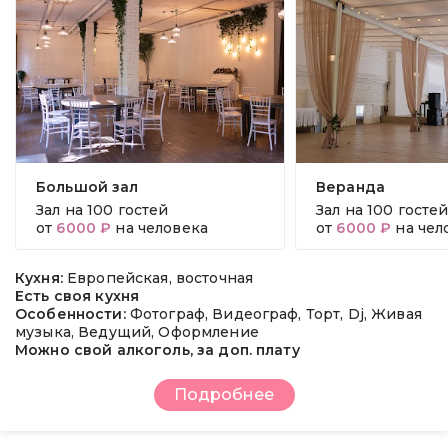
Большой зал
Веранда
Зал на
100 гостей
Зал на
100 госте
от
6000 ₽
на человека
от
6000 ₽
на чел
Кухня:
Европейская, восточная
Есть своя кухня
Особенности:
Фотограф, Видеограф, Торт, Dj, Живая
музыка, Ведущий, Оформление
Можно свой алкоголь, за доп. плату
Подробнее