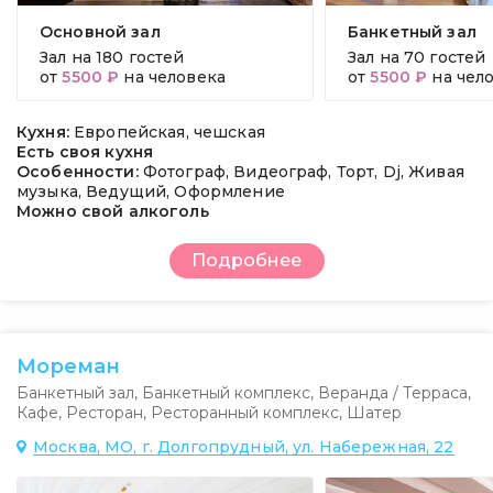
Основной зал
Банкетный зал
Зал на
180 гостей
Зал на
70 гостей
от
5500 ₽
на человека
от
5500 ₽
на чел
Кухня:
Европейская, чешская
Есть своя кухня
Особенности:
Фотограф, Видеограф, Торт, Dj, Живая
музыка, Ведущий, Оформление
Можно свой алкоголь
Подробнее
Мореман
Банкетный зал
,
Банкетный комплекс
,
Веранда / Терраса
,
Кафе
,
Ресторан
,
Ресторанный комплекс
,
Шатер
Москва, МО, г. Долгопрудный, ул. Набережная, 22