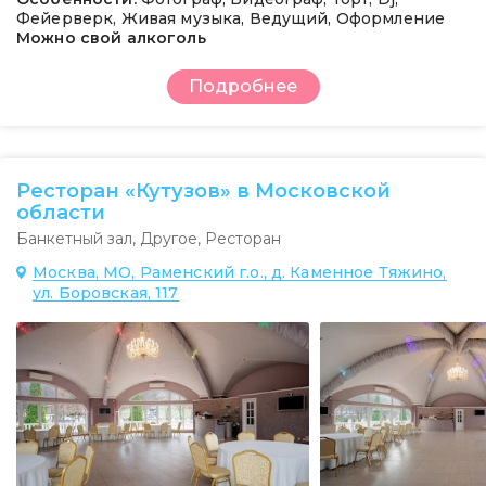
Фейерверк, Живая музыка, Ведущий, Оформление
Можно свой алкоголь
Подробнее
Ресторан «Кутузов» в Московской
области
Банкетный зал
,
Другое
,
Ресторан
Москва, МО, Раменский г.о., д. Каменное Тяжино,
ул. Боровская, 117