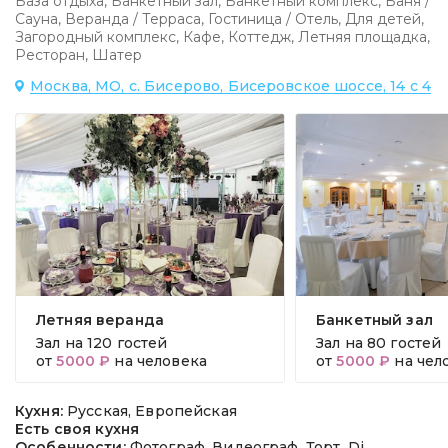
База отдыха
,
Банкетный зал
,
Банкетный комплекс
,
Баня /
Сауна
,
Веранда / Терраса
,
Гостиница / Отель
,
Для детей
,
Загородный комплекс
,
Кафе
,
Коттедж
,
Летняя площадка
,
Ресторан
,
Шатер
Москва, МО, с. Бисерово, Бисеровское шоссе, 14 с 4
Летняя веранда
Банкетный зал
Зал на
120 гостей
Зал на
80 гостей
от
5000 ₽
на человека
от
5000 ₽
на чел
Кухня:
Русская, Европейская
Есть своя кухня
Особенности:
Фотограф, Видеограф, Торт, Dj,