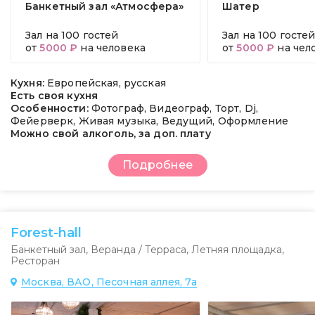
Банкетный зал «Атмосфера»
Шатер
Зал на
100 гостей
Зал на
100 госте
от
5000 ₽
на человека
от
5000 ₽
на чел
Кухня:
Европейская, русская
Есть своя кухня
Особенности:
Фотограф, Видеограф, Торт, Dj,
Фейерверк, Живая музыка, Ведущий, Оформление
Можно свой алкоголь, за доп. плату
Подробнее
Forest-hall
Банкетный зал
,
Веранда / Терраса
,
Летняя площадка
,
Ресторан
Москва, ВАО, Песочная аллея, 7а