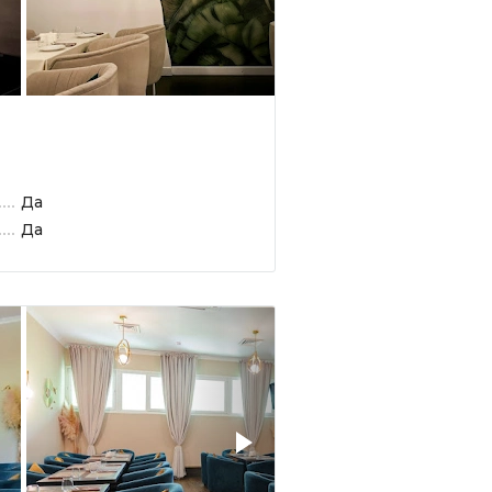
Да
Да