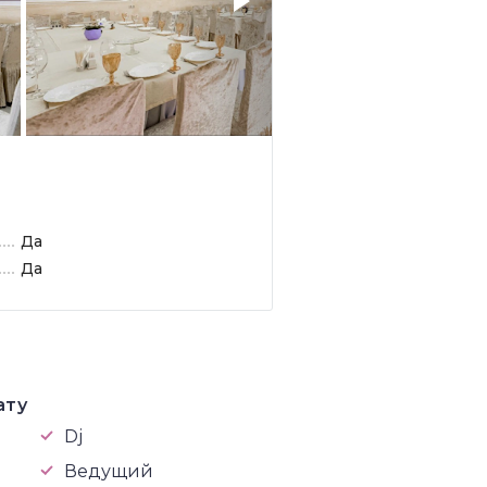
Да
Да
ату
Dj
Ведущий