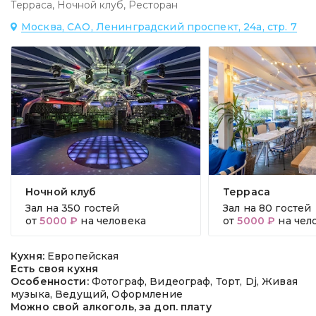
Терраса
,
Ночной клуб
,
Ресторан
Москва, САО, Ленинградский проспект, 24а, стр. 7
Ночной клуб
Терраса
Зал на
350 гостей
Зал на
80 гостей
от
5000 ₽
на человека
от
5000 ₽
на чел
Кухня:
Европейская
Есть своя кухня
Особенности:
Фотограф, Видеограф, Торт, Dj, Живая
музыка, Ведущий, Оформление
Можно свой алкоголь, за доп. плату