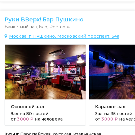
Руки ВВерх! Бар Пушкино
Банкетный зал
,
Бар
,
Ресторан
Москва, г. Пушкино, Московский проспект, 54а
Основной зал
Караоке-зал
Зал на
80 гостей
Зал на
35 гостей
от
3000 ₽
на человека
от
3000 ₽
на чел
Кухня:
Европейская, русская, итальянская