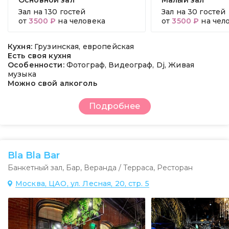
Основной зал
Малый зал
Зал на
130 гостей
Зал на
30 гостей
от
3500 ₽
на человека
от
3500 ₽
на чел
Кухня:
Грузинская, европейская
Есть своя кухня
Особенности:
Фотограф, Видеограф, Dj, Живая
музыка
Можно свой алкоголь
Подробнее
Bla Bla Bar
Банкетный зал
,
Бар
,
Веранда / Терраса
,
Ресторан
Москва, ЦАО, ул. Лесная, 20, стр. 5