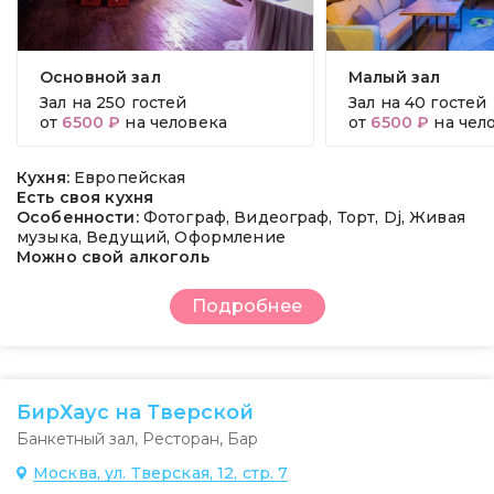
Основной зал
Малый зал
Зал на
250 гостей
Зал на
40 гостей
от
6500 ₽
на человека
от
6500 ₽
на чел
Кухня:
Европейская
Есть своя кухня
Особенности:
Фотограф, Видеограф, Торт, Dj, Живая
музыка, Ведущий, Оформление
Можно свой алкоголь
Подробнее
БирХаус на Тверской
Банкетный зал
,
Ресторан
,
Бар
Москва, ул. Тверская, 12, стр. 7