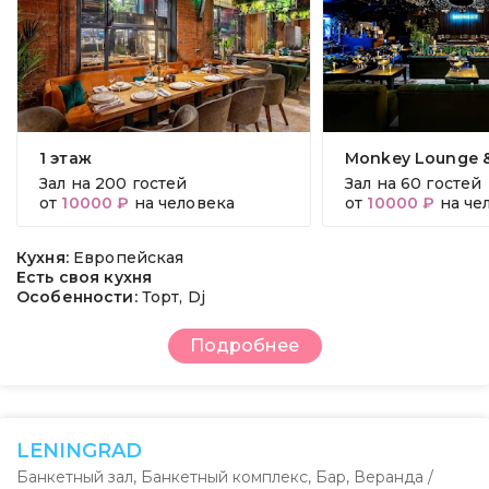
1 этаж
Monkey Lounge &
Зал на
200 гостей
Зал на
60 гостей
от
10000 ₽
на человека
от
10000 ₽
на че
Кухня:
Европейская
Есть своя кухня
Особенности:
Торт, Dj
Подробнее
LENINGRAD
Банкетный зал
,
Банкетный комплекс
,
Бар
,
Веранда /