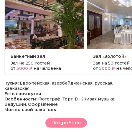
Банкетный зал
Зал «Золотой»
Зал на
250 гостей
Зал на
50 гостей
от
5000 ₽
на человека
от
5000 ₽
на чел
Кухня:
Европейская, азербайджанская, русская,
кавказская
Есть своя кухня
Особенности:
Фотограф, Торт, Dj, Живая музыка,
Ведущий, Оформление
Можно свой алкоголь
Подробнее