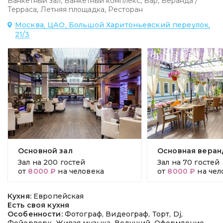
Банкетный зал
,
Банкетный комплекс
,
Бар
,
Веранда /
Терраса
,
Летняя площадка
,
Ресторан
Москва, ЦАО, Большой Харитоньевский переулок,
21/3
Основной зал
Основная веран
Зал на
200 гостей
Зал на
70 гостей
от
8000 ₽
на человека
от
8000 ₽
на чел
Кухня:
Европейская
Есть своя кухня
Особенности:
Фотограф, Видеограф, Торт, Dj,