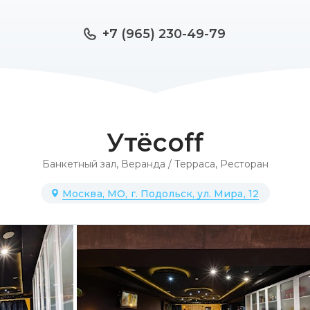
+7 (965) 230-49-79
Утёсоff
Банкетный зал
,
Веранда / Терраса
,
Ресторан
Москва, МО, г. Подольск, ул. Мира, 12